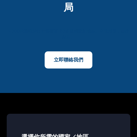
局
M800的通訊解決方案覆蓋160多個國家和地區。全球增長，由此
起步。
立即聯絡我們
選擇你所需的國家／地區