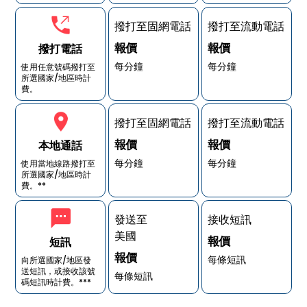
撥打至固網電話
撥打至流動電話
報價
報價
撥打電話
每分鐘
每分鐘
使用任意號碼撥打至
所選國家/地區時計
費。
撥打至固網電話
撥打至流動電話
報價
報價
本地通話
每分鐘
每分鐘
使用當地線路撥打至
所選國家/地區時計
費。**
發送至
接收短訊
美國
報價
短訊
報價
每條短訊
向所選國家/地區發
送短訊，或接收該號
每條短訊
碼短訊時計費。***