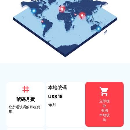
本地號碼
US$ 19
號碼月費
立即獲
每月
取
您所選號碼的月租費
美國
用。
本地號
碼