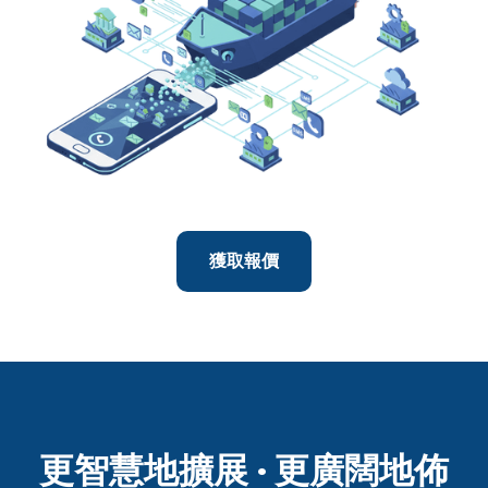
獲取報價
更智慧地擴展 · 更廣闊地佈