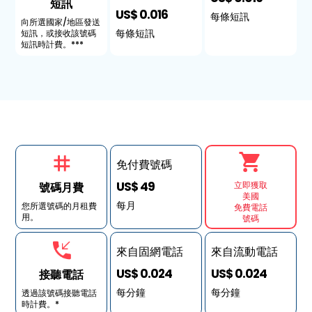
短訊
US$ 0.016
每條短訊
向所選國家/地區發送
每條短訊
短訊，或接收該號碼
短訊時計費。***
免付費號碼
US$ 49
立即獲取
號碼月費
美國
每月
您所選號碼的月租費
免費電話
用。
號碼
來自固網電話
來自流動電話
US$ 0.024
US$ 0.024
接聽電話
每分鐘
每分鐘
透過該號碼接聽電話
時計費。*