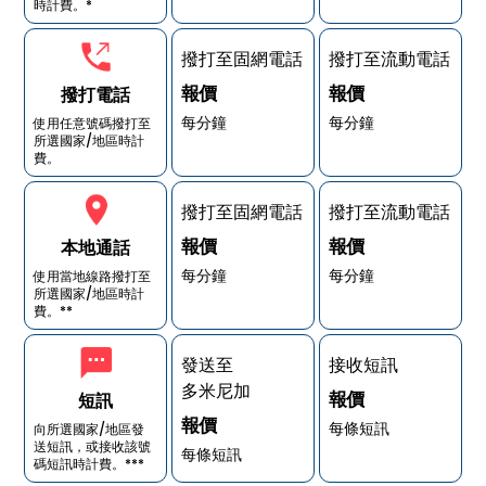
時計費。*
撥打至固網電話
撥打至流動電話
報價
報價
撥打電話
每分鐘
每分鐘
使用任意號碼撥打至
所選國家/地區時計
費。
撥打至固網電話
撥打至流動電話
報價
報價
本地通話
每分鐘
每分鐘
使用當地線路撥打至
所選國家/地區時計
費。**
發送至
接收短訊
多米尼加
報價
短訊
報價
每條短訊
向所選國家/地區發
送短訊，或接收該號
每條短訊
碼短訊時計費。***