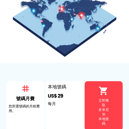
本地號碼
US$ 29
號碼月費
立即獲
每月
取
您所選號碼的月租費
多米尼
用。
加
本地號
碼