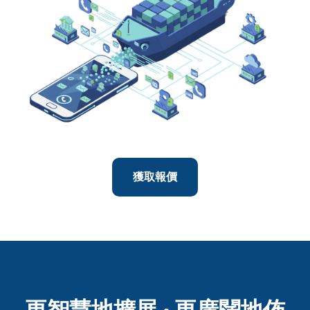
獲取報價
更智慧地擴展 · 更廣闊地佈