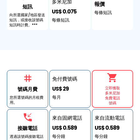
多米尼加
報價
短訊
US$ 0.075
每條短訊
向所選國家/地區發送
每條短訊
短訊，或接收該號碼
短訊時計費。***
免付費號碼
US$ 29
立即獲取
號碼月費
多米尼加
每月
您所選號碼的月租費
免費電話
用。
號碼
來自固網電話
來自流動電話
US$ 0.589
US$ 0.589
接聽電話
每分鐘
每分鐘
透過該號碼接聽電話