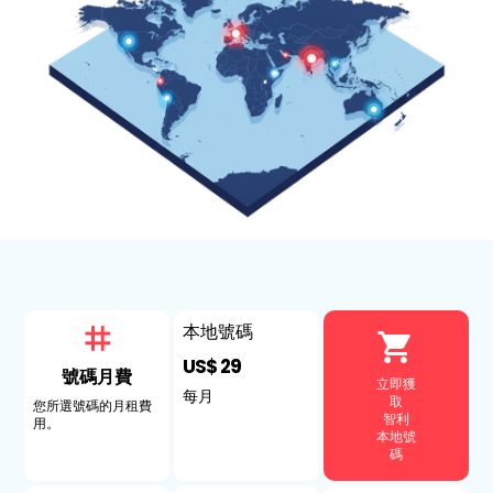
本地號碼
US$ 29
號碼月費
立即獲
每月
取
您所選號碼的月租費
智利
用。
本地號
碼