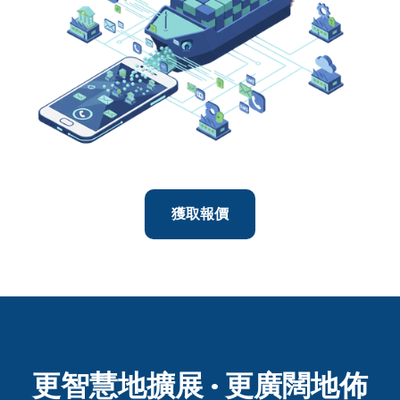
獲取報價
更智慧地擴展 · 更廣闊地佈