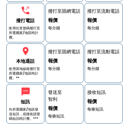
撥打至固網電話
撥打至流動電話
報價
報價
撥打電話
每分鐘
每分鐘
使用任意號碼撥打至
所選國家/地區時計
費。
撥打至固網電話
撥打至流動電話
報價
報價
本地通話
每分鐘
每分鐘
使用當地線路撥打至
所選國家/地區時計
費。**
發送至
接收短訊
智利
報價
短訊
報價
每條短訊
向所選國家/地區發
送短訊，或接收該號
每條短訊
碼短訊時計費。***