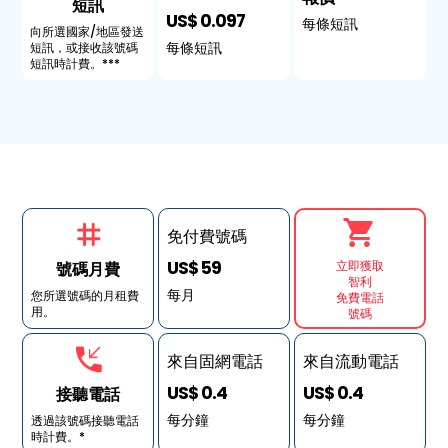
短訊
US$ 0.097
每條短訊
向所選國家/地區發送
每條短訊
短訊，或接收該號碼
短訊時計費。***
免付費號碼
US$ 59
立即獲取
號碼月費
智利
每月
您所選號碼的月租費
免費電話
用。
號碼
來自固網電話
來自流動電話
US$ 0.4
US$ 0.4
接聽電話
每分鐘
每分鐘
透過該號碼接聽電話
時計費。*