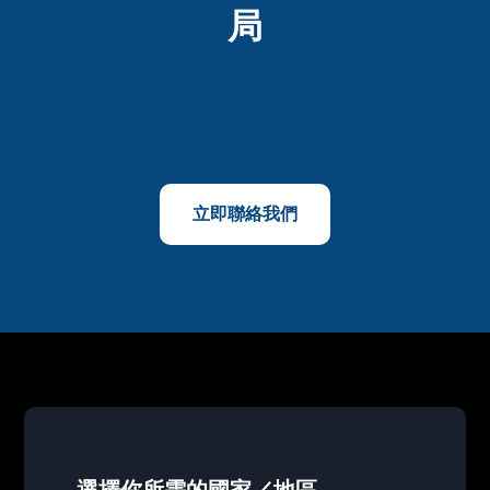
局
M800的通訊解決方案覆蓋160多個國家和地區。全球增長，由此
起步。
立即聯絡我們
選擇你所需的國家／地區