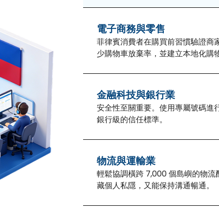
電子商務與零售
菲律賓消費者在購買前習慣驗證商家
少購物車放棄率，並建立本地化購
金融科技與銀行業
安全性至關重要。使用專屬號碼進行雙
銀行級的信任標準。
物流與運輸業
輕鬆協調橫跨 7,000 個島嶼的
藏個人私隱，又能保持溝通暢通。