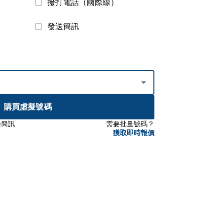
撥打電話（國際線）
發送簡訊
）
購買虛擬號碼
條簡訊
需要批量號碼？
獲取即時報價