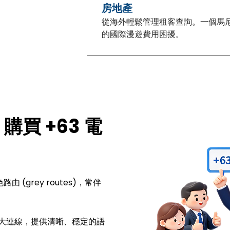
房地產
從海外輕鬆管理租客查詢。一個馬
的國際漫遊費用困擾。
購買 +63 電
 (grey routes)，常伴
大連線，提供清晰、穩定的語