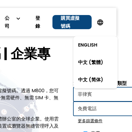
公
登
購買虛擬
司
錄
號碼
ENGLISH
| 企業專
中文 (繁體)
中文 (简体)
選擇國家/地區和號碼類型
擬號碼。透過 M800，您可
需硬件、無需 SIM 卡、無
體辦公室的全球企業。使用雲
更多篩選條件
裝置或瀏覽器無縫管理呼入及