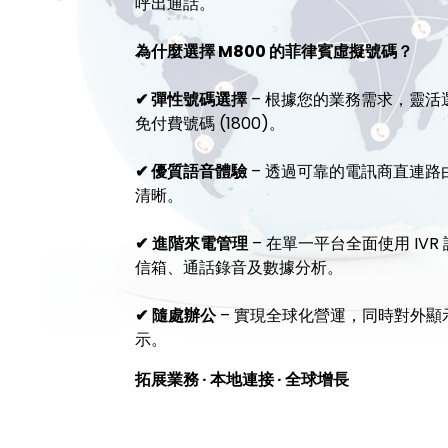
呼出通話。
為什麼選擇 M800 的菲律賓虛擬號碼？
✔ 彈性號碼選擇
– 根據您的業務需求，靈活選擇
免付費號碼 (1800)。
✔ 優質語音體驗
– 透過可靠的電訊商直連
清晰。
✔
進階來電管理
– 在單一平台全面使用 IV
信箱、通話錄音及數據分析。
✔
隨處辦公
– 實現全球化營運，同時對外
示。
拓展業務 · 本地連接 · 全球增長