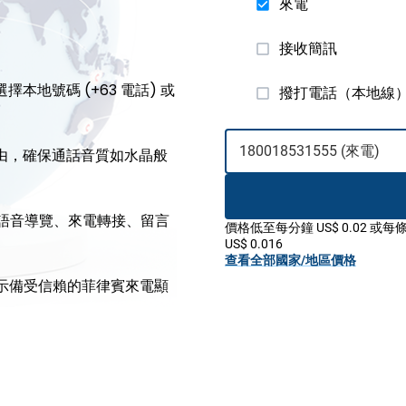
來電
接收簡訊
本地號碼 (+63 電話) 或
撥打電話（本地線
路由，確保通話音質如水晶般
R 語音導覽、來電轉接、留言
價格低至每分鐘 US$ 0.02 或每
US$ 0.016
查看全部國家/地區價格
顯示備受信賴的菲律賓來電顯