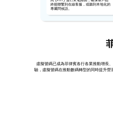
間 (PHT) 進行來電路由，確保客戶始
終能聯繫到在線客服，或聽到本地化的
專屬問候語。
虛擬號碼已成為菲律賓各行各業推動增長、
驗，虛擬號碼在推動數碼轉型的同時提升營