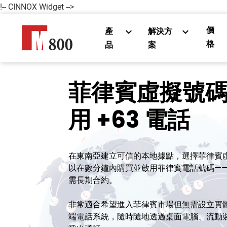
!-- CINNOX Widget -->
價
產
解決方
格
品
案
菲律賓虛擬號碼 
用 +63 電話
在東南亞建立可信的本地據點，選擇菲律賓虛
以在數分鐘內購買並啟用菲律賓電話號碼——無
需長期合約。
非常適合希望進入菲律賓市場但無需設立實
端電話系統，隨時隨地透過桌面電腦、流動