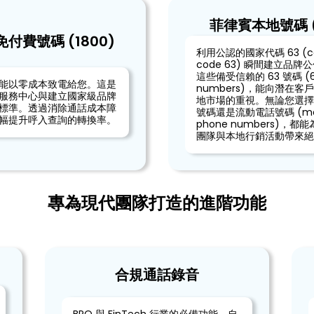
菲律賓本地號碼 (
付費號碼 (1800)
利用公認的國家代碼 63 (co
code 63) 瞬間建立品
這些備受信賴的 63 號碼 (
能以零成本致電給您。這是
numbers)，能向潛在客
服務中心與建立國家級品牌
地市場的重視。無論您選擇
標準。透過消除通話成本障
號碼還是流動電話號碼 (mob
幅提升呼入查詢的轉換率。
phone numbers)，都
團隊與本地行銷活動帶來絕
專為現代團隊打造的進階功能
合規通話錄音