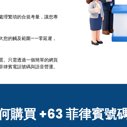
處理繁瑣的合規考量，讓您專
大您的觸及範圍——零延遲，
置。只需透過一個簡單的網頁
菲律賓電話號碼與語音營運。
何購買
+63 菲律賓號