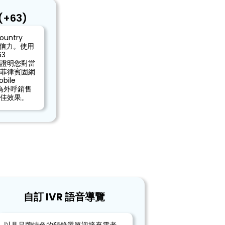
+63)
untry
牌公信力。使用
63
戶證明您對當
菲律賓固網
ile
能為外呼銷售
佳效果。
自訂 IVR 語音導覽