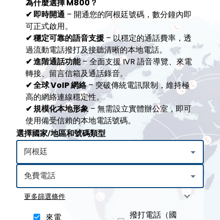
為什麼選擇 M800？
✔ 即時開通
– 開通您的阿根廷號碼，數分鐘內即
可正式啟用。
✔ 穩定可靠的語音支援
– 以穩定的通話費率，透
過流動電話撥打及接聽清晰的本地電話。
✔ 進階通話功能
– 全面支援 IVR 語音導覽、來電
轉接、留言信箱及通話錄音。
✔ 全球 VoIP 網絡
– 突破傳統電訊限制，維持極
高的網絡連線穩定性。
✔
規模化本地形象
– 無需設立實體辦公室，即可
使用備受信賴的本地電話號碼。
選擇國家/地區和號碼類型
更多篩選條件
撥打電話（國
來電