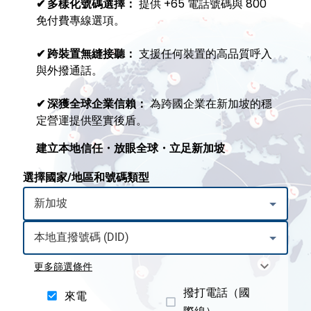
✔ 多樣化號碼選擇：
提供 +65 電話號碼與 800
免付費專線選項。
✔ 跨裝置無縫接聽：
支援任何裝置的高品質呼入
與外撥通話。
✔
深獲全球企業信賴：
為跨國企業在新加坡的穩
定營運提供堅實後盾。
建立本地信任・放眼全球・立足新加坡
選擇國家/地區和號碼類型
更多篩選條件
撥打電話（國
來電