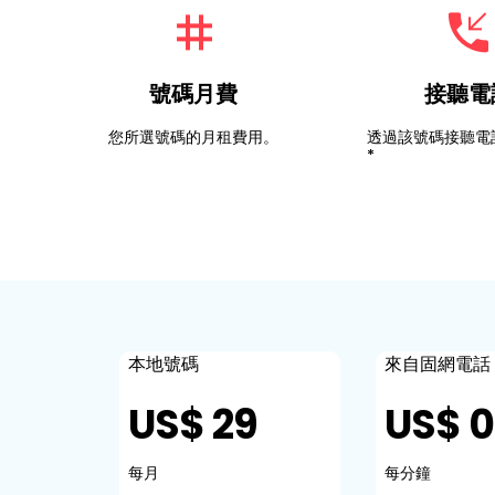
號碼月費
接聽電
您所選號碼的月租費用。
透過該號碼接聽電
*
本地號碼
來自固網電話
US$ 29
US$ 0
每月
每分鐘