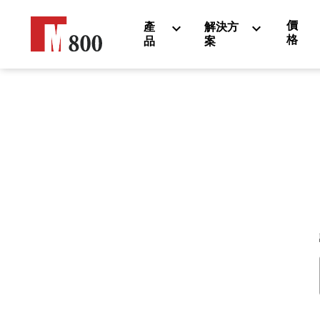
價
產
解決方
格
品
案