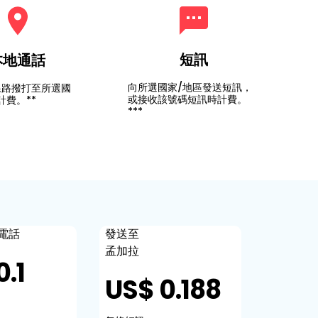
短訊
本地通話
向所選國家/地區發送短訊，
線路撥打至所選國
或接收該號碼短訊時計費。
計費。**
***
電話
發送至
孟加拉
0.1
US$ 0.188