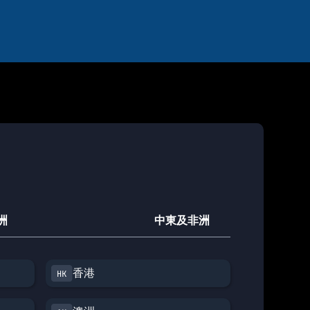
洲
中東及非洲
香港