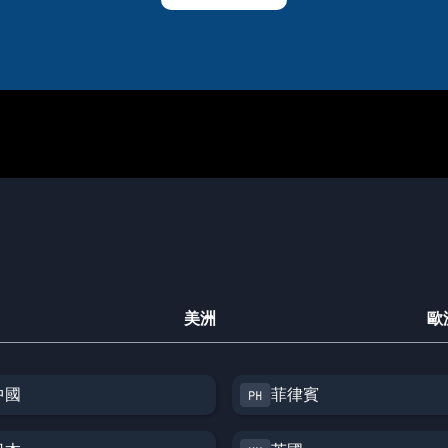
美洲
歐
中國
菲律賓