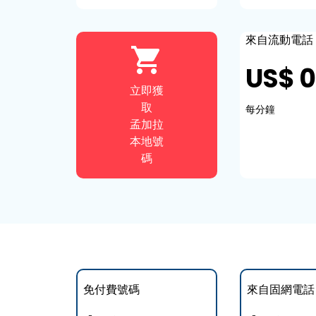
來自流動電話
US$ 0
立即獲
取
每分鐘
孟加拉
本地號
碼
免付費號碼
來自固網電話