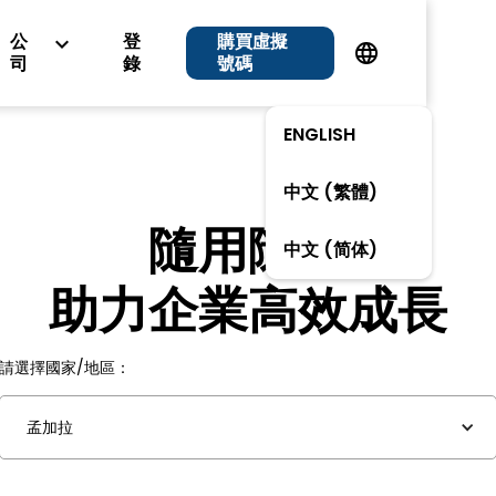
公
登
購買虛擬
司
錄
號碼
ENGLISH
中文 (繁體)
隨用隨付
中文 (简体)
助力企業高效成長
請選擇國家/地區：
孟加拉