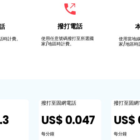
撥打電話
話
使用任意號碼撥打至所選國
話時計費。
使用當地
家/地區時計費。
家/地區時
撥打至固網電話
撥打至固網
.3
US$ 0.047
US$ 
每分鐘
每分鐘