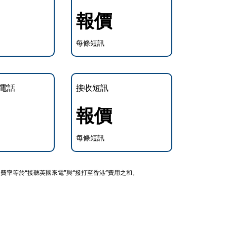
報價
每條短訊
電話
接收短訊
報價
每條短訊
費率等於“接聽英國來電”與“撥打至香港”費用之和。