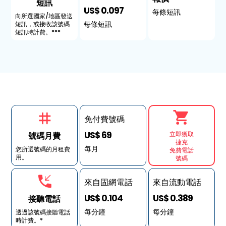
短訊
US$ 0.097
每條短訊
向所選國家/地區發送
每條短訊
短訊，或接收該號碼
短訊時計費。***
免付費號碼
US$ 69
立即獲取
號碼月費
捷克
每月
您所選號碼的月租費
免費電話
用。
號碼
來自固網電話
來自流動電話
US$ 0.104
US$ 0.389
接聽電話
每分鐘
每分鐘
透過該號碼接聽電話
時計費。*