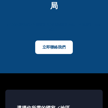
局
M800的通訊解決方案覆蓋160多個國家和地區。全球增長，由此
起步。
立即聯絡我們
選擇你所需的國家／地區