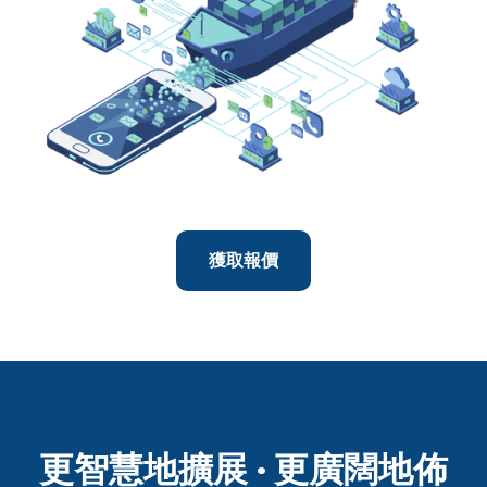
獲取報價
更智慧地擴展 · 更廣闊地佈