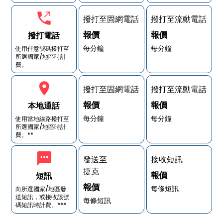
撥打至固網電話
撥打至流動電話
報價
報價
撥打電話
每分鐘
每分鐘
使用任意號碼撥打至
所選國家/地區時計
費。
撥打至固網電話
撥打至流動電話
報價
報價
本地通話
每分鐘
每分鐘
使用當地線路撥打至
所選國家/地區時計
費。**
發送至
接收短訊
捷克
報價
短訊
報價
每條短訊
向所選國家/地區發
送短訊，或接收該號
每條短訊
碼短訊時計費。***