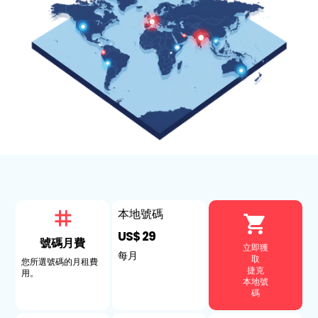
本地號碼
US$ 29
號碼月費
立即獲
每月
取
您所選號碼的月租費
捷克
用。
本地號
碼