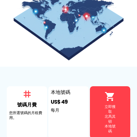
本地號碼
US$ 49
號碼月費
立即獲
每月
取
您所選號碼的月租費
北馬其
用。
頓
本地號
碼