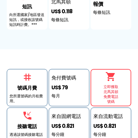
北馬其頓
報價
短訊
US$ 0.118
每條短訊
向所選國家/地區發送
每條短訊
短訊，或接收該號碼
短訊時計費。***
免付費號碼
US$ 79
立即獲取
號碼月費
北馬其頓
每月
您所選號碼的月租費
免費電話
用。
號碼
來自固網電話
來自流動電話
US$ 0.821
US$ 0.821
接聽電話
每分鐘
每分鐘
透過該號碼接聽電話