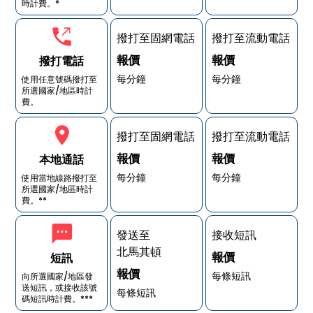
時計費。*
撥打至固網電話
撥打至流動電話
報價
報價
撥打電話
每分鐘
每分鐘
使用任意號碼撥打至
所選國家/地區時計
費。
撥打至固網電話
撥打至流動電話
報價
報價
本地通話
每分鐘
每分鐘
使用當地線路撥打至
所選國家/地區時計
費。**
發送至
接收短訊
北馬其頓
報價
短訊
報價
每條短訊
向所選國家/地區發
送短訊，或接收該號
每條短訊
碼短訊時計費。***