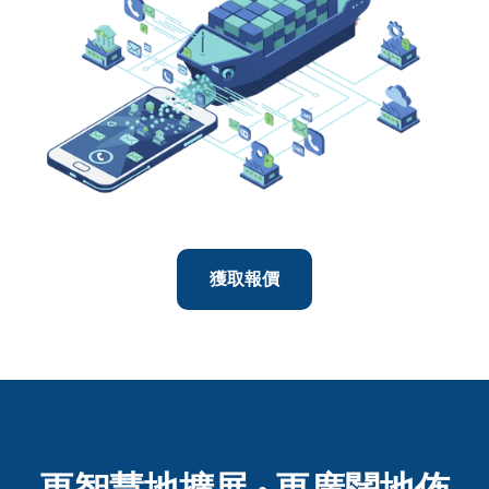
獲取報價
更智慧地擴展 · 更廣闊地佈