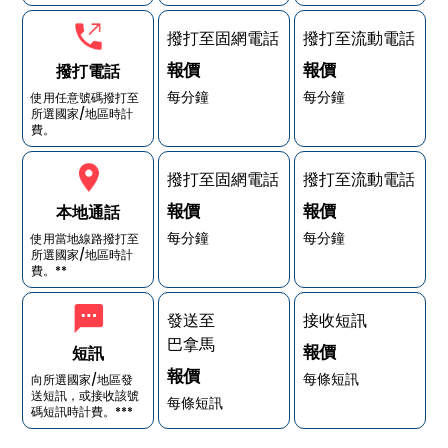
撥打至固網電話
撥打至流動電話
報價
報價
撥打電話
每分鐘
每分鐘
使用任意號碼撥打至
所選國家/地區時計
費。
撥打至固網電話
撥打至流動電話
報價
報價
本地通話
每分鐘
每分鐘
使用當地線路撥打至
所選國家/地區時計
費。**
發送至
接收短訊
巴拿馬
報價
短訊
報價
每條短訊
向所選國家/地區發
送短訊，或接收該號
每條短訊
碼短訊時計費。***