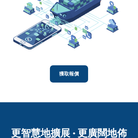
獲取報價
更智慧地擴展 · 更廣闊地佈