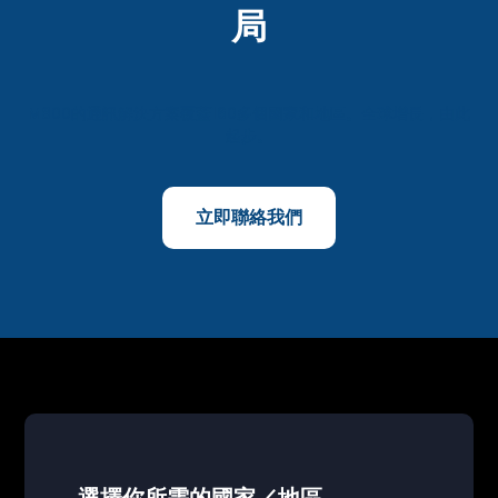
局
M800的通訊解決方案覆蓋160多個國家和地區。全球增長，由此
起步。
立即聯絡我們
選擇你所需的國家／地區