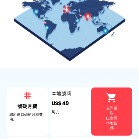
本地號碼
US$ 49
號碼月費
立即獲
每月
取
您所選號碼的月租費
巴拿馬
用。
本地號
碼