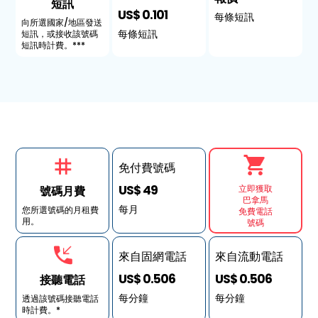
短訊
US$ 0.101
每條短訊
向所選國家/地區發送
每條短訊
短訊，或接收該號碼
短訊時計費。***
免付費號碼
US$ 49
立即獲取
號碼月費
巴拿馬
每月
您所選號碼的月租費
免費電話
用。
號碼
來自固網電話
來自流動電話
US$ 0.506
US$ 0.506
接聽電話
每分鐘
每分鐘
透過該號碼接聽電話
時計費。*