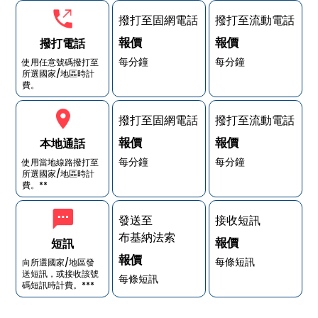
撥打至固網電話
撥打至流動電話
報價
報價
撥打電話
每分鐘
每分鐘
使用任意號碼撥打至
所選國家/地區時計
費。
撥打至固網電話
撥打至流動電話
報價
報價
本地通話
每分鐘
每分鐘
使用當地線路撥打至
所選國家/地區時計
費。**
發送至
接收短訊
布基納法索
報價
短訊
報價
每條短訊
向所選國家/地區發
送短訊，或接收該號
每條短訊
碼短訊時計費。***