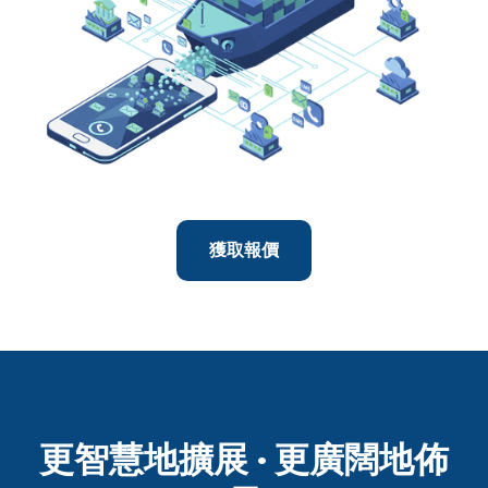
獲取報價
更智慧地擴展 · 更廣闊地佈