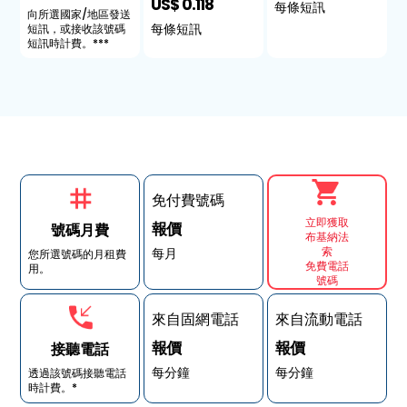
US$ 0.118
每條短訊
向所選國家/地區發送
每條短訊
短訊，或接收該號碼
短訊時計費。***
免付費號碼
立即獲取
報價
號碼月費
布基納法
索
每月
您所選號碼的月租費
免費電話
用。
號碼
來自固網電話
來自流動電話
報價
報價
接聽電話
每分鐘
每分鐘
透過該號碼接聽電話
時計費。*