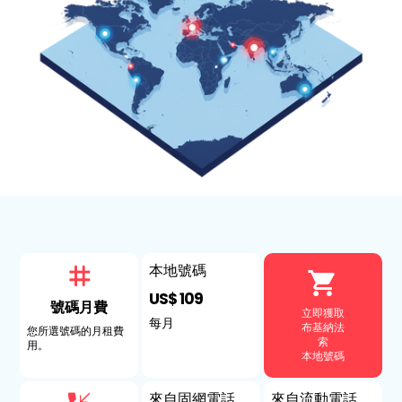
本地號碼
US$ 109
號碼月費
立即獲取
每月
布基納法
您所選號碼的月租費
索
用。
本地號碼
來自固網電話
來自流動電話