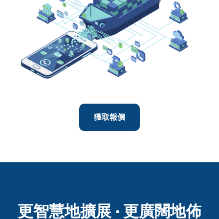
獲取報價
更智慧地擴展 · 更廣闊地佈