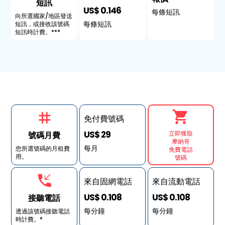
短訊
US$ 0.146
每條短訊
向所選國家/地區發送
每條短訊
短訊，或接收該號碼
短訊時計費。***
免付費號碼
US$ 29
立即獲取
號碼月費
摩納哥
每月
您所選號碼的月租費
免費電話
用。
號碼
來自固網電話
來自流動電話
US$ 0.108
US$ 0.108
接聽電話
每分鐘
每分鐘
透過該號碼接聽電話
時計費。*