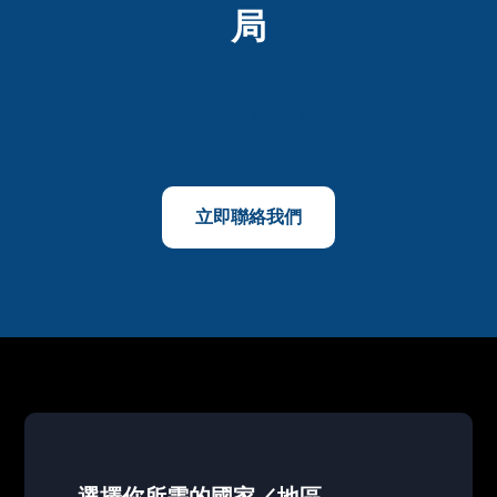
局
M800的通訊解決方案覆蓋160多個國家和地區。全球增長，由此
起步。
立即聯絡我們
選擇你所需的國家／地區