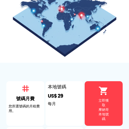
本地號碼
US$ 29
號碼月費
立即獲
每月
取
您所選號碼的月租費
摩納哥
用。
本地號
碼