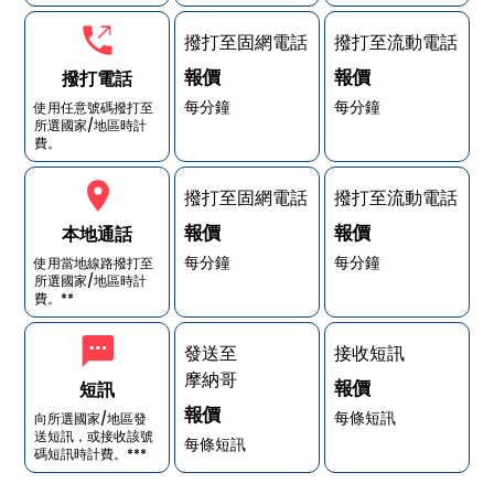
撥打至固網電話
撥打至流動電話
報價
報價
撥打電話
每分鐘
每分鐘
使用任意號碼撥打至
所選國家/地區時計
費。
撥打至固網電話
撥打至流動電話
報價
報價
本地通話
每分鐘
每分鐘
使用當地線路撥打至
所選國家/地區時計
費。**
發送至
接收短訊
摩納哥
報價
短訊
報價
每條短訊
向所選國家/地區發
送短訊，或接收該號
每條短訊
碼短訊時計費。***