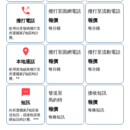
撥打至固網電話
撥打至流動電話
報價
報價
撥打電話
每分鐘
每分鐘
使用任意號碼撥打至
所選國家/地區時計
費。
撥打至固網電話
撥打至流動電話
報價
報價
本地通話
每分鐘
每分鐘
使用當地線路撥打至
所選國家/地區時計
費。**
發送至
接收短訊
馬約特
報價
短訊
報價
每條短訊
向所選國家/地區發
送短訊，或接收該號
每條短訊
碼短訊時計費。***