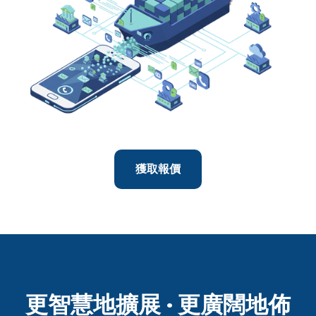
獲取報價
更智慧地擴展 · 更廣闊地佈