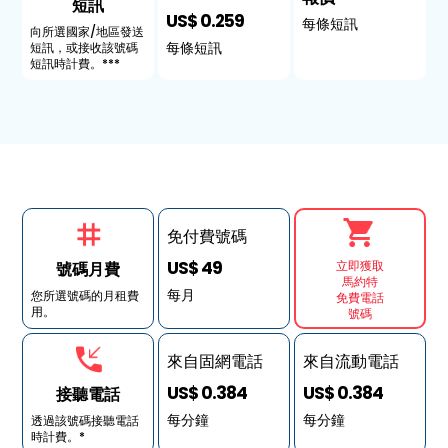
短訊
US$ 0.259
每條短訊
向所選國家/地區發送
每條短訊
短訊，或接收該號碼
短訊時計費。***
免付費號碼
US$ 49
立即獲取
號碼月費
馬約特
每月
您所選號碼的月租費
免費電話
用。
號碼
來自固網電話
來自流動電話
US$ 0.384
US$ 0.384
接聽電話
每分鐘
每分鐘
透過該號碼接聽電話
時計費。*