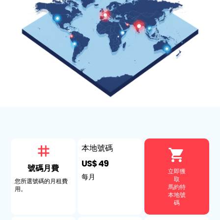
本地號碼
US$ 49
號碼月費
立即獲
每月
取
您所選號碼的月租費
馬約特
用。
本地號
碼