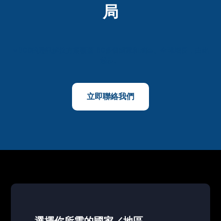
局
M800的通訊解決方案覆蓋160多個國家和地區。全球增長，由此
起步。
立即聯絡我們
選擇你所需的國家／地區