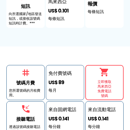
馬來西亞
報價
短訊
US$ 0.101
每條短訊
向所選國家/地區發送
每條短訊
短訊，或接收該號碼
短訊時計費。***
免付費號碼
US$ 89
立即獲取
號碼月費
馬來西亞
每月
您所選號碼的月租費
免費電話
用。
號碼
來自固網電話
來自流動電話
US$ 0.141
US$ 0.141
接聽電話
每分鐘
每分鐘
透過該號碼接聽電話