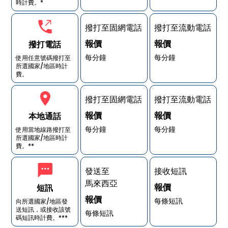
時計費。*
撥打至固網電話
撥打至流動電話
報價
報價
撥打電話
每分鐘
每分鐘
使用任意號碼撥打至
所選國家/地區時計
費。
撥打至固網電話
撥打至流動電話
報價
報價
本地通話
每分鐘
每分鐘
使用當地線路撥打至
所選國家/地區時計
費。**
發送至
接收短訊
馬來西亞
報價
短訊
報價
每條短訊
向所選國家/地區發
送短訊，或接收該號
每條短訊
碼短訊時計費。***