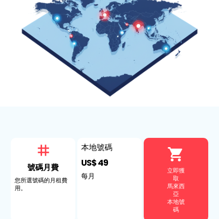
本地號碼
US$ 49
號碼月費
立即獲
每月
取
您所選號碼的月租費
馬來西
用。
亞
本地號
碼