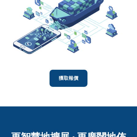
獲取報價
更智慧地擴展 · 更廣闊地佈