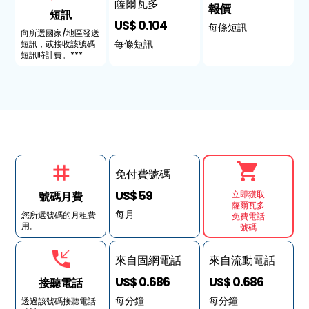
薩爾瓦多
報價
短訊
US$ 0.104
每條短訊
向所選國家/地區發送
每條短訊
短訊，或接收該號碼
短訊時計費。***
免付費號碼
US$ 59
立即獲取
號碼月費
薩爾瓦多
每月
您所選號碼的月租費
免費電話
用。
號碼
來自固網電話
來自流動電話
US$ 0.686
US$ 0.686
接聽電話
每分鐘
每分鐘
透過該號碼接聽電話