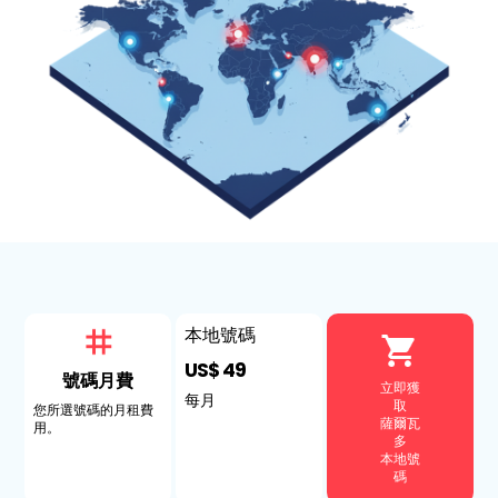
本地號碼
US$ 49
號碼月費
立即獲
每月
取
您所選號碼的月租費
薩爾瓦
用。
多
本地號
碼