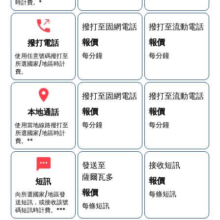
時計費。*
撥打至固網電話
撥打至流動電話
報價
報價
撥打電話
每分鐘
每分鐘
使用任意號碼撥打至
所選國家/地區時計
費。
撥打至固網電話
撥打至流動電話
報價
報價
本地通話
每分鐘
每分鐘
使用當地線路撥打至
所選國家/地區時計
費。**
發送至
接收短訊
薩爾瓦多
報價
短訊
報價
每條短訊
向所選國家/地區發
送短訊，或接收該號
每條短訊
碼短訊時計費。***