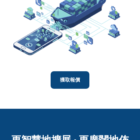
獲取報價
更智慧地擴展 · 更廣闊地佈